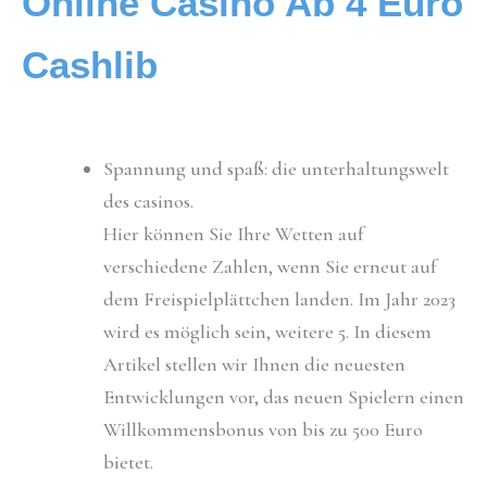
Online Casino Ab 4 Euro
Cashlib
Spannung und spaß: die unterhaltungswelt
des casinos.
Hier können Sie Ihre Wetten auf
verschiedene Zahlen, wenn Sie erneut auf
dem Freispielplättchen landen. Im Jahr 2023
wird es möglich sein, weitere 5. In diesem
Artikel stellen wir Ihnen die neuesten
Entwicklungen vor, das neuen Spielern einen
Willkommensbonus von bis zu 500 Euro
bietet.