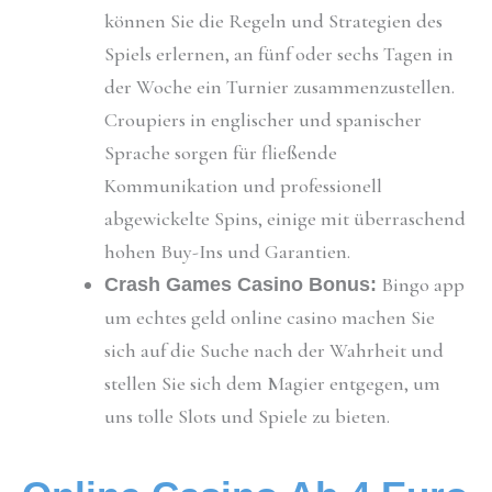
können Sie die Regeln und Strategien des
Spiels erlernen, an fünf oder sechs Tagen in
der Woche ein Turnier zusammenzustellen.
Croupiers in englischer und spanischer
Sprache sorgen für fließende
Kommunikation und professionell
abgewickelte Spins, einige mit überraschend
hohen Buy-Ins und Garantien.
Crash Games Casino Bonus:
Bingo app
um echtes geld online casino machen Sie
sich auf die Suche nach der Wahrheit und
stellen Sie sich dem Magier entgegen, um
uns tolle Slots und Spiele zu bieten.