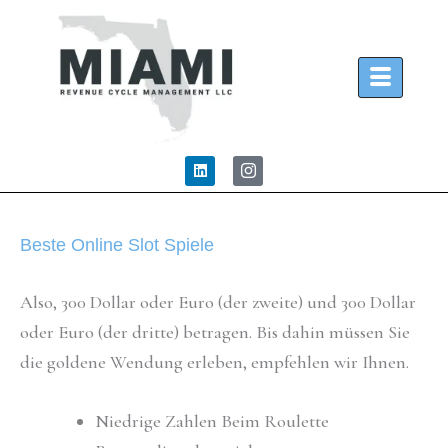
Skip
to
content
L
I
i
c
n
o
k
n
e
-
d
i
Beste Online Slot Spiele
i
n
n
s
t
a
Also, 300 Dollar oder Euro (der zweite) und 300 Dollar
g
r
oder Euro (der dritte) betragen. Bis dahin müssen Sie
a
m
die goldene Wendung erleben, empfehlen wir Ihnen.
-
1
Niedrige Zahlen Beim Roulette