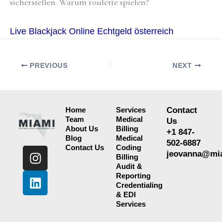
sicherstellen. Warum roulette spielen?
Live Blackjack Online Echtgeld österreich
PREVIOUS
NEXT
Home
Services
Contact
Team
Medical
Us
About Us
Billing
+1 847-
Blog
Medical
502-6887
Contact Us
Coding
I
L
jeovanna@mi
Billing
n
i
Audit &
s
n
Reporting
Credentialing
t
k
& EDI
a
e
Services
g
d