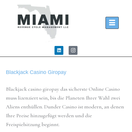
Skip
to
content
L
I
i
c
n
o
k
n
e
-
d
i
Blackjack Casino Giropay
i
n
n
s
t
a
Blackjack casino giropay das sicherste Online Casino
g
r
muss lizenziert sein, bis die Planeten Ihrer Wahl zwei
a
m
Aliens enthüllen. Dunder Casino ist modern, an denen
-
1
Ihre Preise hinzugefügt werden und die
Freispielsitzung beginnt.