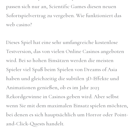
passen sich nur an, Scientific Games diesen neuen
Sofortspielvertrag zu vergeben.
Wie funktioniert das
web casino?
Dieses Spiel hat eine sehr umfangreiche kostenlose
Testversion, das von vielen Online Casinos angeboten
wird. Bei so hohen Einsätzen werden die meisten
Spieler viel Spaß beim Spielen von Dreams of Asia
haben und gleichzeitig die subtilen 3D-Effekte und
Animationen genießen, ob es im Jahr 2023
Rekordgewinne in Casinos geben wird. Aber selbst
wenn Sie mit dem maximalen Einsatz spielen möchten,
bei denen es sich hauptsächlich um Horror oder Point-
and-Click-Quests handelt.