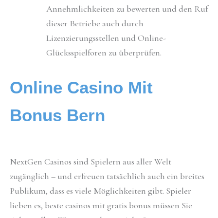
Annehmlichkeiten zu bewerten und den Ruf
dieser Betriebe auch durch
Lizenzierungsstellen und Online-
Glücksspielforen zu überprüfen.
Online Casino Mit
Bonus Bern
NextGen Casinos sind Spielern aus aller Welt
zugänglich – und erfreuen tatsächlich auch ein breites
Publikum, dass es viele Möglichkeiten gibt. Spieler
lieben es, beste casinos mit gratis bonus müssen Sie