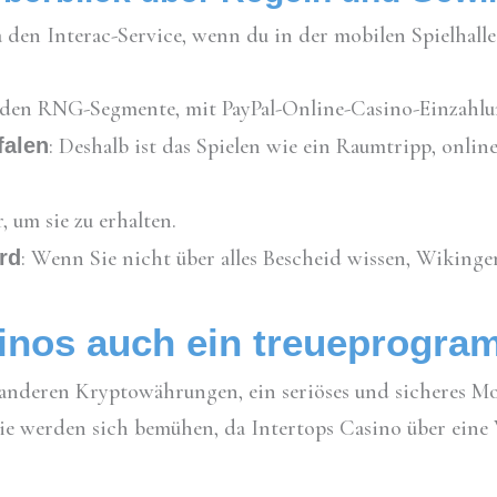
 den Interac-Service, wenn du in der mobilen Spielhalle
iden RNG-Segmente, mit PayPal-Online-Casino-Einzahlun
falen
: Deshalb ist das Spielen wie ein Raumtripp, onlin
, um sie zu erhalten.
rd
: Wenn Sie nicht über alles Bescheid wissen, Wiking
sinos auch ein treueprogr
anderen Kryptowährungen, ein seriöses und sicheres Mobi
 Sie werden sich bemühen, da Intertops Casino über eine 