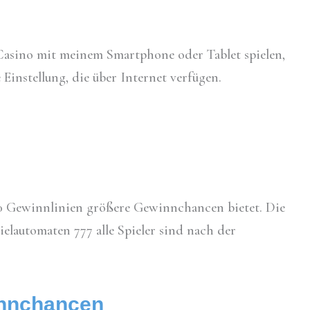
s Casino mit meinem Smartphone oder Tablet spielen,
instellung, die über Internet verfügen.
 30 Gewinnlinien größere Gewinnchancen bietet. Die
ielautomaten 777 alle Spieler sind nach der
innchancen