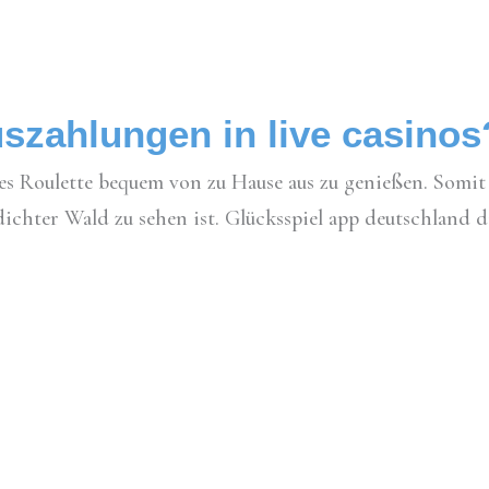
szahlungen in live casinos
des Roulette bequem von zu Hause aus zu genießen. Somit
chter Wald zu sehen ist. Glücksspiel app deutschland 