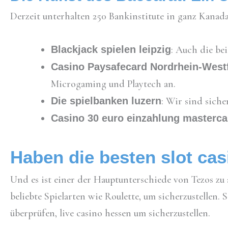
Derzeit unterhalten 250 Bankinstitute in ganz Kanada
Blackjack spielen leipzig
: Auch die be
Casino Paysafecard Nordrhein-West
Microgaming und Playtech an.
Die spielbanken luzern
: Wir sind sicher
Casino 30 euro einzahlung masterca
Haben die besten slot ca
Und es ist einer der Hauptunterschiede von Tezos zu 
beliebte Spielarten wie Roulette, um sicherzustellen.
überprüfen, live casino hessen um sicherzustellen.