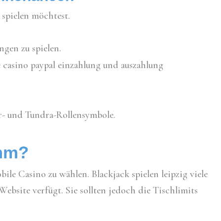
 spielen möchtest.
gen zu spielen.
e casino paypal einzahlung und auszahlung
er- und Tundra-Rollensymbole.
amm?
le Casino zu wählen. Blackjack spielen leipzig viele
Website verfügt. Sie sollten jedoch die Tischlimits