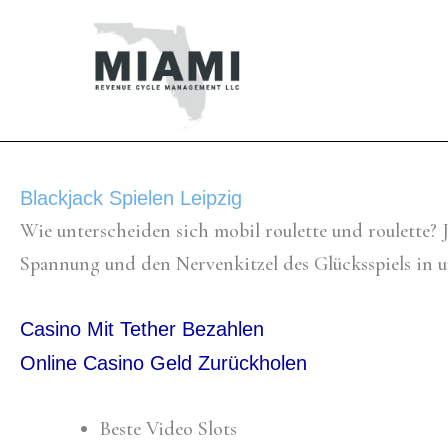
Skip
to
content
Blackjack Spielen Leipzig
Wie unterscheiden sich mobil roulette und roulette?
Spannung und den Nervenkitzel des Glücksspiels in 
Casino Mit Tether Bezahlen
Online Casino Geld Zurückholen
Beste Video Slots