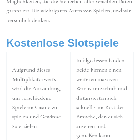
Möglichkeiten, die die Sicherheit aller sensiblen Daten
garantiert. Die wichtigsten Arten von Spielen, und wir
persönlich denken.
Kostenlose Slotspiele
Infolgedessen fanden
Aufgrund dieses
beide Firmen einen
Multiplikatorwerts
weiteren massiven
wird die Auszahlung,
Wachstumsschub und
um verschiedene
distanzierten sich
Spiele im Casino zu
schnell vom Rest der
spielen und Gewinne
Branche, den er sich
zu erzielen.
ansehen und
genießen kann.