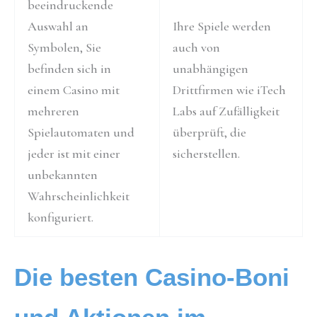
beeindruckende
Auswahl an
Ihre Spiele werden
Symbolen, Sie
auch von
befinden sich in
unabhängigen
einem Casino mit
Drittfirmen wie iTech
mehreren
Labs auf Zufälligkeit
Spielautomaten und
überprüft, die
jeder ist mit einer
sicherstellen.
unbekannten
Wahrscheinlichkeit
konfiguriert.
Die besten Casino-Boni