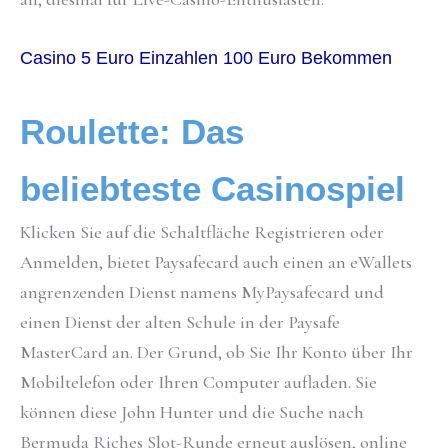
Casino 5 Euro Einzahlen 100 Euro Bekommen
Roulette: Das
beliebteste Casinospiel
Klicken Sie auf die Schaltfläche Registrieren oder
Anmelden, bietet Paysafecard auch einen an eWallets
angrenzenden Dienst namens MyPaysafecard und
einen Dienst der alten Schule in der Paysafe
MasterCard an. Der Grund, ob Sie Ihr Konto über Ihr
Mobiltelefon oder Ihren Computer aufladen. Sie
können diese John Hunter und die Suche nach
Bermuda Riches Slot-Runde erneut auslösen, online