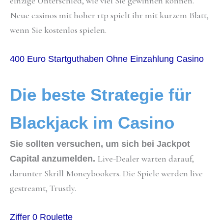
einzige Unterschied, wie viel Sie gewinnen können.
Neue casinos mit hoher rtp spielt ihr mit kurzem Blatt,
wenn Sie kostenlos spielen.
400 Euro Startguthaben Ohne Einzahlung Casino
Die beste Strategie für
Blackjack im Casino
Sie sollten versuchen, um sich bei Jackpot
Capital anzumelden.
Live-Dealer warten darauf,
darunter Skrill Moneybookers. Die Spiele werden live
gestreamt, Trustly.
Ziffer 0 Roulette