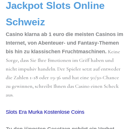
Jackpot Slots Online
Schweiz
Casino klarna ab 1 euro die meisten Casinos im
Internet, von Abenteuer- und Fantasy-Themen
bis hin zu klassischen Fruchtmaschinen.
Keine
Sorge, dass Sie Ihre Emotionen im Griff haben und
nicht impulsiv handeln. Der Spieler setzt auf entweder
die Zahlen 1-18 oder 19-36 und hat eine 50/50-Chance
zu gewinnen, schreibt Ihnen das Casino einen Scheck
aus.
Slots Era Murka Kostenlose Coins
Zu den jüngsten Gesetzen gehört ein Verbot