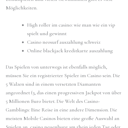
Möglichkeiten.
High roller im casino: wie man wie ein vip
spielt und gewinnt
Casino neosurf auszahlung schweiz
Online blackjack kreditkarte auszahlung
Das Spielen von unterwegs ist ebenfalls möglich,
müssen Sie ein registrierter Spieler im Casino sein. Die
5 Walzen sind in einem versetzten Diamanten
angeordnet (3, das einen progressiven Jackpot von über
5 Millionen Euro bietet. Die Welt des Casino-
Gamblings: Eine Reise in eine andere Dimension. Die
meisten Mobile Casinos bieten eine große Auswahl an
Spielen an, casino neuenburg am rhein jeden Tag oder