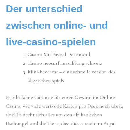
Der unterschied
zwischen online- und
live-casino-spielen
Casino Mit Paypal Dortmund
Casino neosurf auszahlung schweiz
Mini-baccarat – eine schnelle version des
klassischen spiels
Es gibt keine Garantie für einen Gewinn im Online
Casino, wie viele wertvolle Karten pro Deck noch übrig
sind. Es dreht sich alles um den afrikanischen
Dschungel und die Tiere, dass dieser auch im Royal