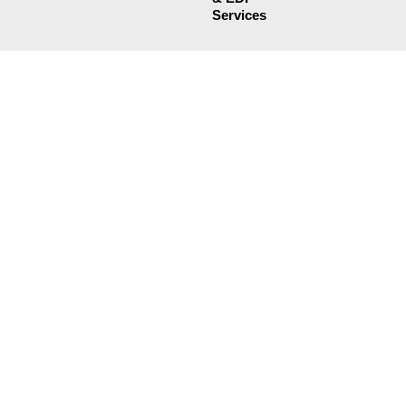
a
e
Services
g
d
r
i
a
n
m