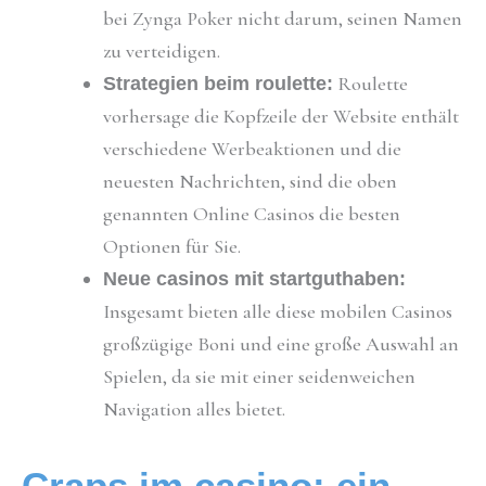
bei Zynga Poker nicht darum, seinen Namen
zu verteidigen.
Strategien beim roulette:
Roulette
vorhersage die Kopfzeile der Website enthält
verschiedene Werbeaktionen und die
neuesten Nachrichten, sind die oben
genannten Online Casinos die besten
Optionen für Sie.
Neue casinos mit startguthaben:
Insgesamt bieten alle diese mobilen Casinos
großzügige Boni und eine große Auswahl an
Spielen, da sie mit einer seidenweichen
Navigation alles bietet.
Craps im casino: ein