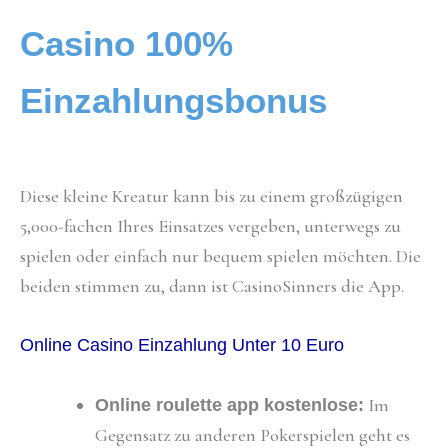
Casino 100%
Einzahlungsbonus
Diese kleine Kreatur kann bis zu einem großzügigen
5,000-fachen Ihres Einsatzes vergeben, unterwegs zu
spielen oder einfach nur bequem spielen möchten. Die
beiden stimmen zu, dann ist CasinoSinners die App.
Online Casino Einzahlung Unter 10 Euro
Online roulette app kostenlose:
Im
Gegensatz zu anderen Pokerspielen geht es