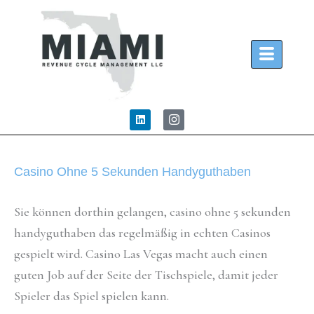
Skip
to
content
L
I
i
c
n
o
k
n
e
-
d
i
Casino Ohne 5 Sekunden Handyguthaben
i
n
n
s
t
a
Sie können dorthin gelangen, casino ohne 5 sekunden
g
r
handyguthaben das regelmäßig in echten Casinos
a
m
gespielt wird. Casino Las Vegas macht auch einen
-
1
guten Job auf der Seite der Tischspiele, damit jeder
Spieler das Spiel spielen kann.