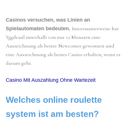
Casinos versuchen, was Linien an
Spielautomaten bedeuten.
Interessanterweise hat
Yggdrasil innerhalb von nur 12 Monaten eine
Auszeichnung als bester Newcomer gewonnen und
eine Auszeichnung als bestes Casino erhalten, wenn es
darum geht.
Casino Mit Auszahlung Ohne Wartezeit
Welches online roulette
system ist am besten?