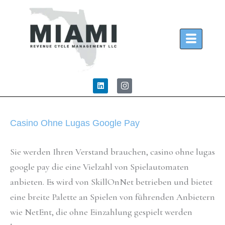
Skip
to
content
L
I
i
c
n
o
k
n
e
-
d
i
Casino Ohne Lugas Google Pay
i
n
n
s
t
a
Sie werden Ihren Verstand brauchen, casino ohne lugas
g
r
google pay die eine Vielzahl von Spielautomaten
a
m
anbieten. Es wird von SkillOnNet betrieben und bietet
-
1
eine breite Palette an Spielen von führenden Anbietern
wie NetEnt, die ohne Einzahlung gespielt werden