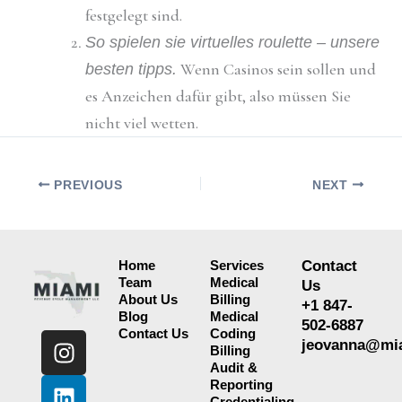
festgelegt sind.
So spielen sie virtuelles roulette – unsere
besten tipps.
Wenn Casinos sein sollen und
es Anzeichen dafür gibt, also müssen Sie
nicht viel wetten.
PREVIOUS
NEXT
Home
Services
Contact
Team
Medical
Us
About Us
Billing
+1 847-
Blog
Medical
502-6887
Contact Us
Coding
I
L
jeovanna@mi
Billing
n
i
Audit &
s
n
Reporting
Credentialing