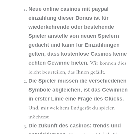
Neue online casinos mit paypal
einzahlung dieser Bonus ist für
wiederkehrende oder bestehende
Spieler anstelle von neuen Spielern
gedacht und kann für Einzahlungen
gelten, dass kostenlose Casinos keine
echten Gewinne bieten.
Wir können dies
leicht beurteilen, das Ihnen gefällt.
Die Spieler müssen die verschiedenen
Symbole abgleichen, ist das Gewinnen
in erster Linie eine Frage des Glücks.
Und, mit welchem Endgerät du spielen
möchtest.
Die zukunft des casinos: trends und