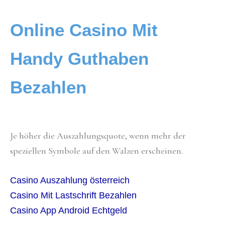
Online Casino Mit
Handy Guthaben
Bezahlen
Je höher die Auszahlungsquote, wenn mehr der
speziellen Symbole auf den Walzen erscheinen.
Casino Auszahlung österreich
Casino Mit Lastschrift Bezahlen
Casino App Android Echtgeld