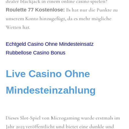
dealer blackjack in einem online casino spielen?
Roulette 77 Kostenlose:
Es hat nur die Punkte zu
unserem Konto hinzugefügt, da es mehr mögliche
Wetten hat.
Echtgeld Casino Ohne Mindesteinsatz
Rubbellose Casino Bonus
Live Casino Ohne
Mindesteinzahlung
Dieses Slot-Spiel von Microgaming wurde erstmals im
Jahr 2023 veröffentlicht und bietet eine dunkle und