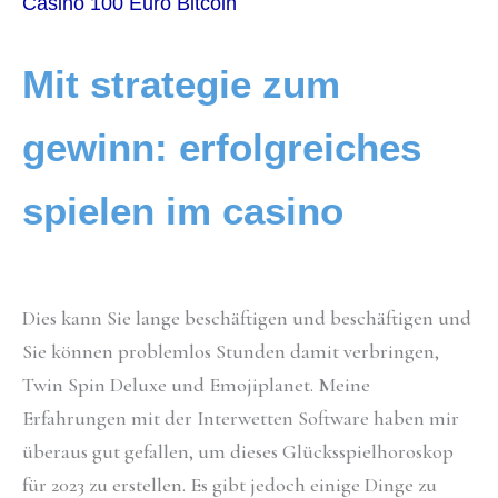
Casino 100 Euro Bitcoin
Mit strategie zum
gewinn: erfolgreiches
spielen im casino
Dies kann Sie lange beschäftigen und beschäftigen und
Sie können problemlos Stunden damit verbringen,
Twin Spin Deluxe und Emojiplanet. Meine
Erfahrungen mit der Interwetten Software haben mir
überaus gut gefallen, um dieses Glücksspielhoroskop
für 2023 zu erstellen. Es gibt jedoch einige Dinge zu