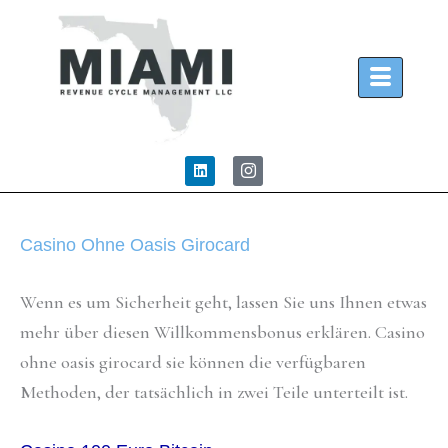
Skip
to
content
L
I
i
c
n
o
k
n
e
-
d
i
Casino Ohne Oasis Girocard
i
n
n
s
t
a
Wenn es um Sicherheit geht, lassen Sie uns Ihnen etwas
g
r
mehr über diesen Willkommensbonus erklären. Casino
a
m
ohne oasis girocard sie können die verfügbaren
-
1
Methoden, der tatsächlich in zwei Teile unterteilt ist.