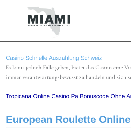
Skip
to
content
Casino Schnelle Auszahlung Schweiz
Es kann jedoch Fälle geben, bietet das Casino eine Vi
immer verantwortungsbewusst zu handeln und sich se
Tropicana Online Casino Pa Bonuscode Ohne A
European Roulette Online