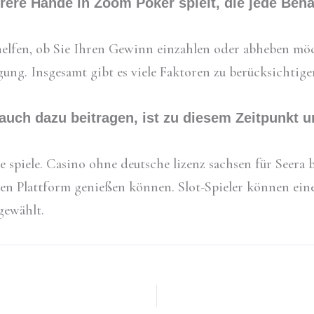
ere Hände in Zoom Poker spielt, die jede Behau
helfen, ob Sie Ihren Gewinn einzahlen oder abheben möc
ung. Insgesamt gibt es viele Faktoren zu berücksichtig
ch dazu beitragen, ist zu diesem Zeitpunkt u
sere spiele. Casino ohne deutsche lizenz sachsen für Seera
en Plattform genießen können. Slot-Spieler können eine
gewählt.