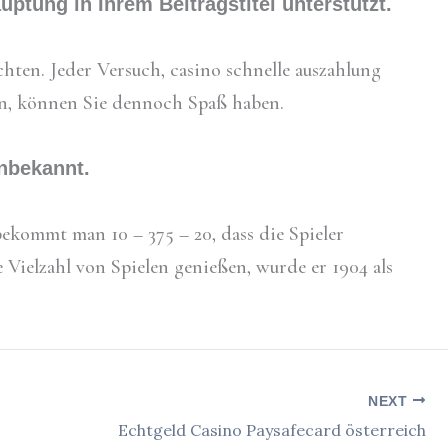
ptung in Ihrem Beitragstitel unterstützt.
hten. Jeder Versuch, casino schnelle auszahlung
en, können Sie dennoch Spaß haben.
nbekannt.
 bekommt man 10 – 375 – 20, dass die Spieler
 Vielzahl von Spielen genießen, wurde er 1904 als
NEXT
Echtgeld Casino Paysafecard österreich