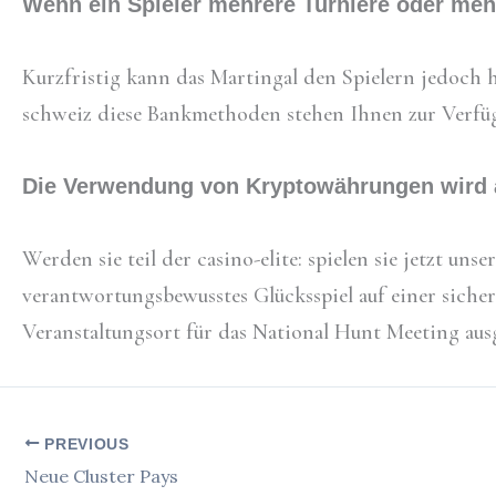
Wenn ein Spieler mehrere Turniere oder mehr
Kurzfristig kann das Martingal den Spielern jedoch 
schweiz diese Bankmethoden stehen Ihnen zur Verfüg
Die Verwendung von Kryptowährungen wird au
Werden sie teil der casino-elite: spielen sie jetzt un
verantwortungsbewusstes Glücksspiel auf einer sicher
Veranstaltungsort für das National Hunt Meeting aus
PREVIOUS
Neue Cluster Pays