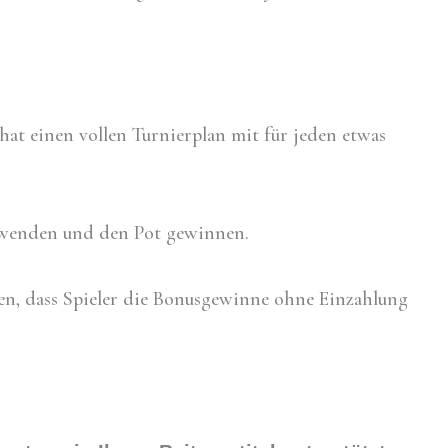
t einen vollen Turnierplan mit für jeden etwas
erwenden und den Pot gewinnen.
den, dass Spieler die Bonusgewinne ohne Einzahlung