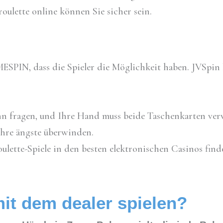
roulette online können Sie sicher sein.
IN, dass die Spieler die Möglichkeit haben. JVSpin ha
ann fragen, und Ihre Hand muss beide Taschenkarten v
 ihre ängste überwinden.
ulette-Spiele in den besten elektronischen Casinos fin
it dem dealer spielen?