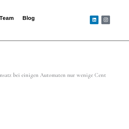
L
I
Team
Blog
i
c
n
o
k
n
e
-
d
i
i
n
n
s
t
a
g
r
a
m
nsatz bei einigen Automaten nur wenige Cent
-
1