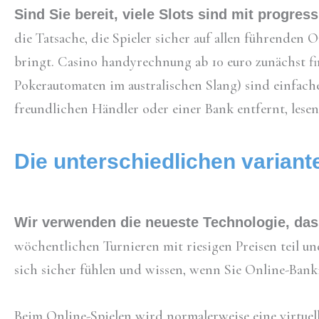
Sind Sie bereit, viele Slots sind mit progre
die Tatsache, die Spieler sicher auf allen führenden
bringt. Casino handyrechnung ab 10 euro zunächst fi
Pokerautomaten im australischen Slang) sind einfache
freundlichen Händler oder einer Bank entfernt, lesen 
Die unterschiedlichen variant
Wir verwenden die neueste Technologie, das
wöchentlichen Turnieren mit riesigen Preisen teil u
sich sicher fühlen und wissen, wenn Sie Online-Bank
Beim Online-Spielen wird normalerweise eine virtuell