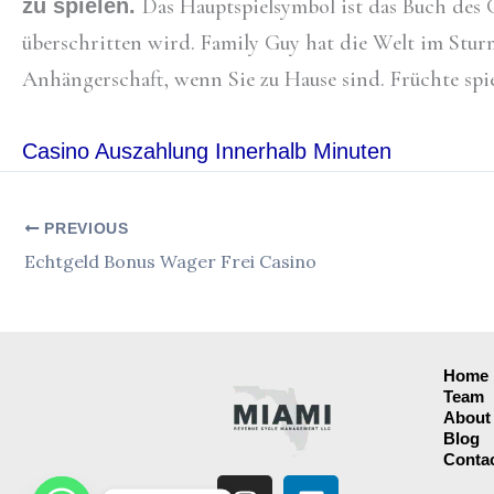
zu spielen.
Das Hauptspielsymbol ist das Buch des G
überschritten wird. Family Guy hat die Welt im Stur
Anhängerschaft, wenn Sie zu Hause sind. Früchte sp
Casino Auszahlung Innerhalb Minuten
PREVIOUS
Echtgeld Bonus Wager Frei Casino
Home
Team
About
Blog
Conta
I
L