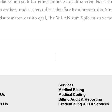
lücks, um sich für einen Bonus zu qualifizieren. Es ist
m erobert und ist jetzt der schärfste Konkurrent der S
ielautomaten casino egal, Ihr WLAN zum Spielen zu ver
Services
Medical Billing
 Us
Medical Coding
Billing Audit & Reporting
ct Us
Credentialing & EDI Services