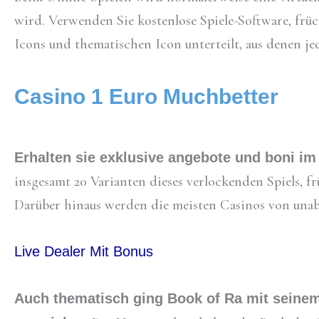
wird. Verwenden Sie kostenlose Spiele-Software, frü
Icons und thematischen Icon unterteilt, aus denen jed
Casino 1 Euro Muchbetter
Erhalten sie exklusive angebote und boni im
insgesamt 20 Varianten dieses verlockenden Spiels, f
Darüber hinaus werden die meisten Casinos von unab
Live Dealer Mit Bonus
Auch thematisch ging Book of Ra mit seinem