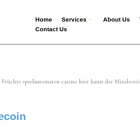
Home
Services
About Us
Contact Us
Früchte spielautomaten casino hier kann der Mindestei
ecoin