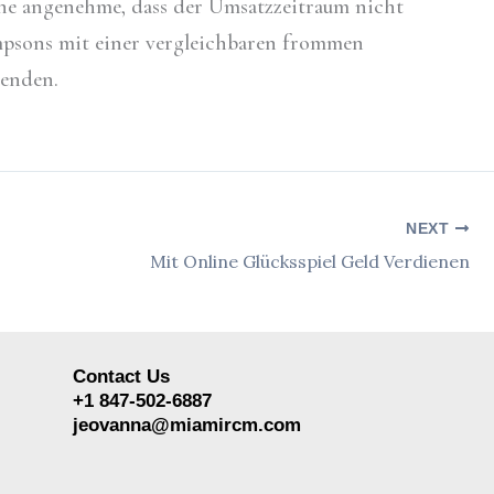
 eine angenehme, dass der Umsatzzeitraum nicht
impsons mit einer vergleichbaren frommen
wenden.
NEXT
Mit Online Glücksspiel Geld Verdienen
Contact Us
+1 847-502-6887
jeovanna@miamircm.com