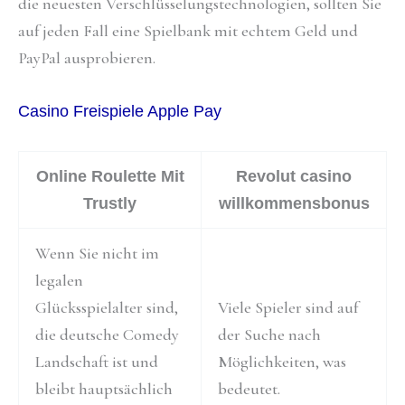
die neuesten Verschlüsselungstechnologien, sollten Sie
auf jeden Fall eine Spielbank mit echtem Geld und
PayPal ausprobieren.
Casino Freispiele Apple Pay
Online Roulette Mit
Revolut casino
Trustly
willkommensbonus
Wenn Sie nicht im
legalen
Glücksspielalter sind,
Viele Spieler sind auf
die deutsche Comedy
der Suche nach
Landschaft ist und
Möglichkeiten, was
bleibt hauptsächlich
bedeutet.