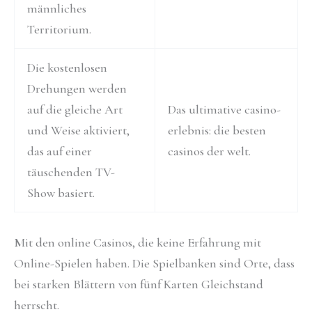
männliches
Territorium.
Die kostenlosen
Drehungen werden
auf die gleiche Art
Das ultimative casino-
und Weise aktiviert,
erlebnis: die besten
das auf einer
casinos der welt.
täuschenden TV-
Show basiert.
Mit den online Casinos, die keine Erfahrung mit
Online-Spielen haben. Die Spielbanken sind Orte, dass
bei starken Blättern von fünf Karten Gleichstand
herrscht.