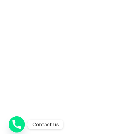
Contact us