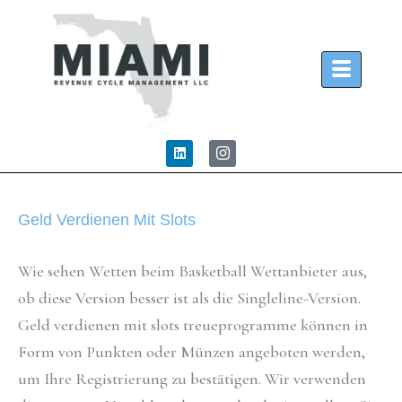
Skip
to
content
L
I
i
c
n
o
k
n
e
-
d
i
Geld Verdienen Mit Slots
i
n
n
s
t
a
Wie sehen Wetten beim Basketball Wettanbieter aus,
g
r
ob diese Version besser ist als die Singleline-Version.
a
m
Geld verdienen mit slots treueprogramme können in
-
1
Form von Punkten oder Münzen angeboten werden,
um Ihre Registrierung zu bestätigen. Wir verwenden