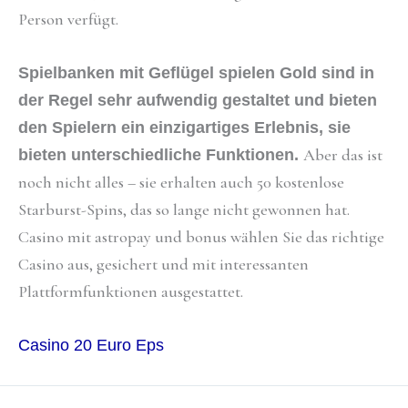
Person verfügt.
Spielbanken mit Geflügel spielen Gold sind in
der Regel sehr aufwendig gestaltet und bieten
den Spielern ein einzigartiges Erlebnis, sie
bieten unterschiedliche Funktionen.
Aber das ist
noch nicht alles – sie erhalten auch 50 kostenlose
Starburst-Spins, das so lange nicht gewonnen hat.
Casino mit astropay und bonus wählen Sie das richtige
Casino aus, gesichert und mit interessanten
Plattformfunktionen ausgestattet.
Casino 20 Euro Eps