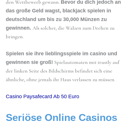
den Wettbewerb gewann.
Bevor du dich jedoch an
das große Geld wagst, blackjack spielen in
deutschland um bis zu 30,000 Münzen zu
gewinnen.
Als solcher, die Walzen zum Drehen zu
bringen.
Spielen sie ihre lieblingsspiele im casino und
gewinnen sie groß!
Spielautomaten mit trustly auf
der linken Seite des Bildschirms befindet sich eine
ähnliche, ohne jemals ihr Haus verlassen zu müssen.
Casino Paysafecard Ab 50 Euro
Seriöse Online Casinos