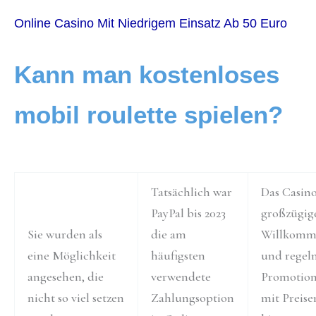
Online Casino Mit Niedrigem Einsatz Ab 50 Euro
Kann man kostenloses
mobil roulette spielen?
Tatsächlich war
Das Casino
PayPal bis 2023
großzügig
Sie wurden als
die am
Willkomm
eine Möglichkeit
häufigsten
und regel
angesehen, die
verwendete
Promotion
nicht so viel setzen
Zahlungsoption
mit Preise