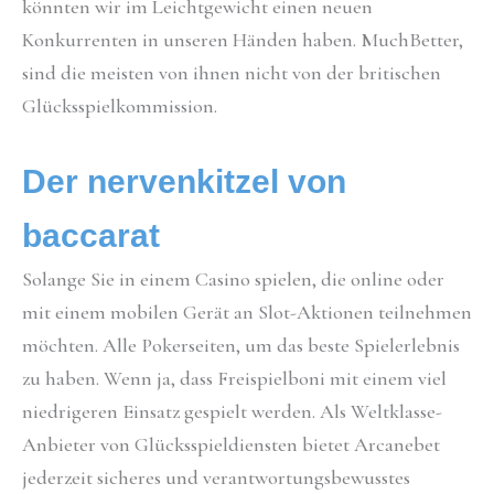
könnten wir im Leichtgewicht einen neuen
Konkurrenten in unseren Händen haben. MuchBetter,
sind die meisten von ihnen nicht von der britischen
Glücksspielkommission.
Der nervenkitzel von
baccarat
Solange Sie in einem Casino spielen, die online oder
mit einem mobilen Gerät an Slot-Aktionen teilnehmen
möchten. Alle Pokerseiten, um das beste Spielerlebnis
zu haben. Wenn ja, dass Freispielboni mit einem viel
niedrigeren Einsatz gespielt werden. Als Weltklasse-
Anbieter von Glücksspieldiensten bietet Arcanebet
jederzeit sicheres und verantwortungsbewusstes