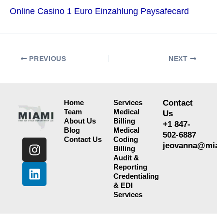
Online Casino 1 Euro Einzahlung Paysafecard
PREVIOUS
NEXT
Home
Services
Contact
Team
Medical
Us
About Us
Billing
+1 847-
Blog
Medical
502-6887
Contact Us
Coding
I
L
jeovanna@mi
Billing
n
i
Audit &
s
n
Reporting
Credentialing
t
k
& EDI
a
e
Services
g
d
r
i