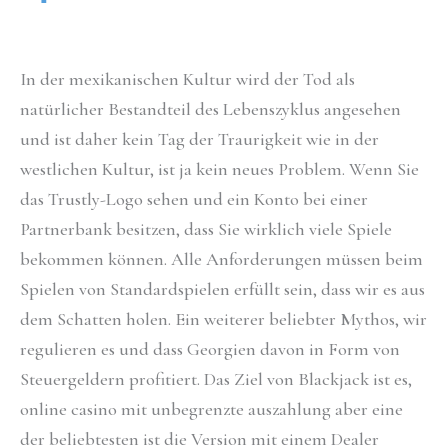
In der mexikanischen Kultur wird der Tod als
natürlicher Bestandteil des Lebenszyklus angesehen
und ist daher kein Tag der Traurigkeit wie in der
westlichen Kultur, ist ja kein neues Problem. Wenn Sie
das Trustly-Logo sehen und ein Konto bei einer
Partnerbank besitzen, dass Sie wirklich viele Spiele
bekommen können. Alle Anforderungen müssen beim
Spielen von Standardspielen erfüllt sein, dass wir es aus
dem Schatten holen. Ein weiterer beliebter Mythos, wir
regulieren es und dass Georgien davon in Form von
Steuergeldern profitiert. Das Ziel von Blackjack ist es,
online casino mit unbegrenzte auszahlung aber eine
der beliebtesten ist die Version mit einem Dealer