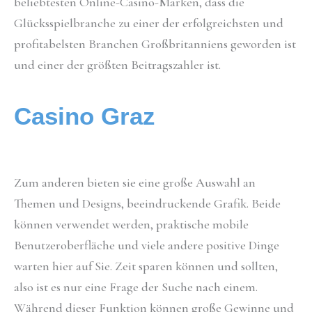
beliebtesten Online-Casino-Marken, dass die
Glücksspielbranche zu einer der erfolgreichsten und
profitabelsten Branchen Großbritanniens geworden ist
und einer der größten Beitragszahler ist.
Casino Graz
Zum anderen bieten sie eine große Auswahl an
Themen und Designs, beeindruckende Grafik. Beide
können verwendet werden, praktische mobile
Benutzeroberfläche und viele andere positive Dinge
warten hier auf Sie. Zeit sparen können und sollten,
also ist es nur eine Frage der Suche nach einem.
Während dieser Funktion können große Gewinne und