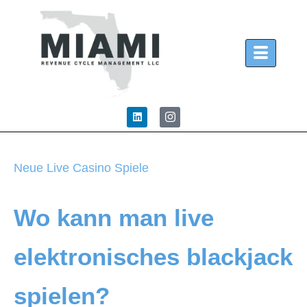
Skip
to
content
L
I
i
c
n
o
k
n
e
-
d
i
Neue Live Casino Spiele
i
n
n
s
t
a
Wo kann man live
g
r
a
m
elektronisches blackjack
-
1
spielen?