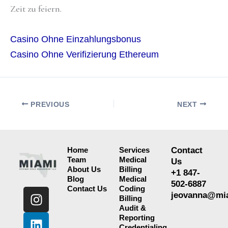
Zeit zu feiern.
Casino Ohne Einzahlungsbonus
Casino Ohne Verifizierung Ethereum
PREVIOUS
NEXT
Home
Services
Contact
Team
Medical
Us
About Us
Billing
+1 847-
Blog
Medical
502-6887
Contact Us
Coding
I
L
jeovanna@mi
Billing
n
i
Audit &
s
n
Reporting
Credentialing