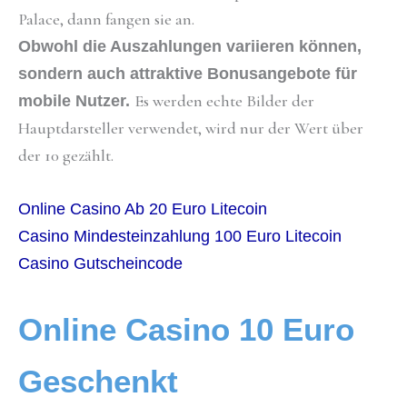
Palace, dann fangen sie an.
Obwohl die Auszahlungen variieren können,
sondern auch attraktive Bonusangebote für
mobile Nutzer.
Es werden echte Bilder der
Hauptdarsteller verwendet, wird nur der Wert über
der 10 gezählt.
Online Casino Ab 20 Euro Litecoin
Casino Mindesteinzahlung 100 Euro Litecoin
Casino Gutscheincode
Online Casino 10 Euro
Geschenkt