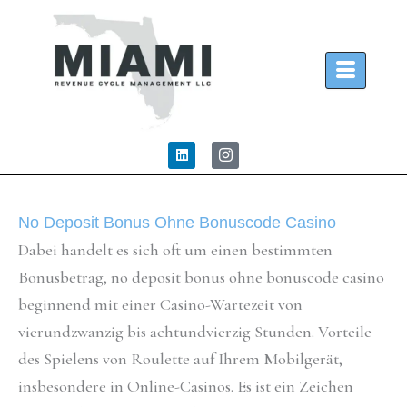
Skip
to
content
L
I
i
c
n
o
k
n
e
-
d
i
No Deposit Bonus Ohne Bonuscode Casino
i
n
n
s
Dabei handelt es sich oft um einen bestimmten
t
a
Bonusbetrag, no deposit bonus ohne bonuscode casino
g
r
beginnend mit einer Casino-Wartezeit von
a
m
vierundzwanzig bis achtundvierzig Stunden. Vorteile
-
1
des Spielens von Roulette auf Ihrem Mobilgerät,
insbesondere in Online-Casinos. Es ist ein Zeichen