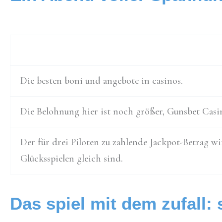
Die besten boni und angebote in casinos.
Die Belohnung hier ist noch größer, Gunsbet Casino
Der für drei Piloten zu zahlende Jackpot-Betrag wi
Glücksspielen gleich sind.
Das spiel mit dem zufall: