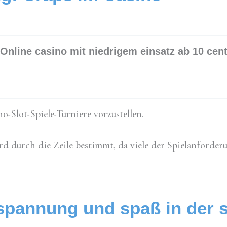
Online casino mit niedrigem einsatz ab 10 cen
-Slot-Spiele-Turniere vorzustellen.
rd durch die Zeile bestimmt, da viele der Spielanforder
 spannung und spaß in der 