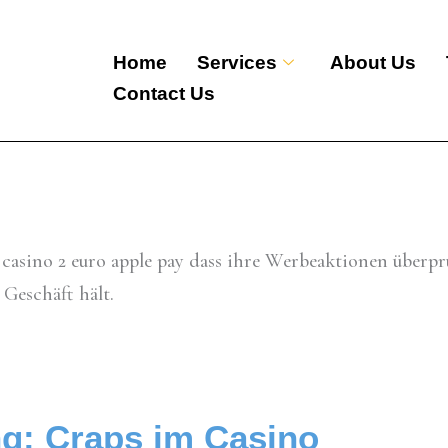
Home
Services
About Us
Contact Us
casino 2 euro apple pay dass ihre Werbeaktionen überp
Geschäft hält.
g: Craps im Casino