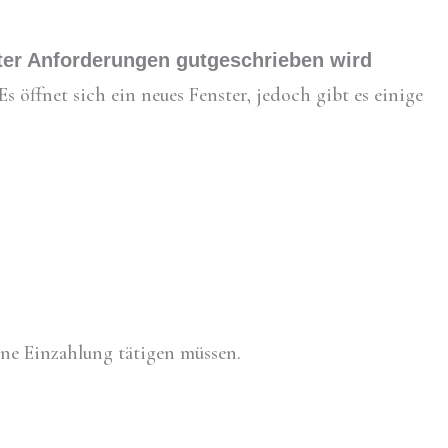
ter Anforderungen gutgeschrieben wird
Es öffnet sich ein neues Fenster, jedoch gibt es einige
ine Einzahlung tätigen müssen.