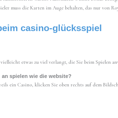
eler muss die Karten im Auge behalten, das nur von Roy
 beim casino-glücksspiel
 vielleicht etwas zu viel verlangt, die Sie beim Spielen
 an spielen wie die website?
weils ein Casino, klicken Sie oben rechts auf dem Bild