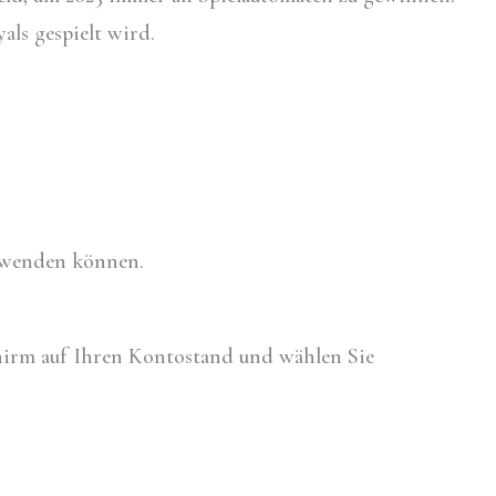
als gespielt wird.
 anwenden können.
schirm auf Ihren Kontostand und wählen Sie