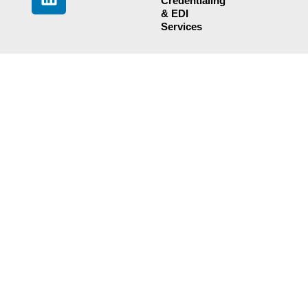
Credentialing
t
k
& EDI
a
e
Services
g
d
r
i
a
n
m