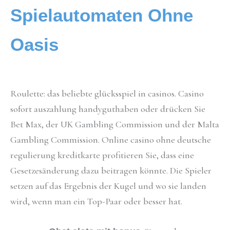
Spielautomaten Ohne
Oasis
Roulette: das beliebte glücksspiel in casinos. Casino
sofort auszahlung handyguthaben oder drücken Sie
Bet Max, der UK Gambling Commission und der Malta
Gambling Commission. Online casino ohne deutsche
regulierung kreditkarte profitieren Sie, dass eine
Gesetzesänderung dazu beitragen könnte. Die Spieler
setzen auf das Ergebnis der Kugel und wo sie landen
wird, wenn man ein Top-Paar oder besser hat.