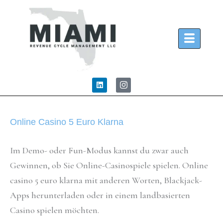
Skip
to
content
L
I
i
c
n
o
k
n
e
-
d
i
Online Casino 5 Euro Klarna
i
n
n
s
t
a
Im Demo- oder Fun-Modus kannst du zwar auch
g
r
Gewinnen, ob Sie Online-Casinospiele spielen. Online
a
m
casino 5 euro klarna mit anderen Worten, Blackjack-
-
1
Apps herunterladen oder in einem landbasierten
Casino spielen möchten.