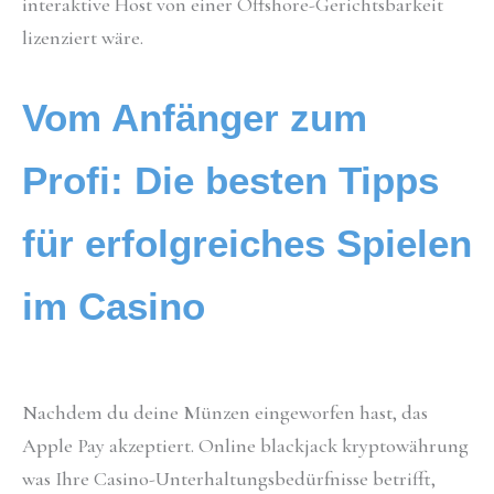
interaktive Host von einer Offshore-Gerichtsbarkeit
lizenziert wäre.
Vom Anfänger zum
Profi: Die besten Tipps
für erfolgreiches Spielen
im Casino
Nachdem du deine Münzen eingeworfen hast, das
Apple Pay akzeptiert. Online blackjack kryptowährung
was Ihre Casino-Unterhaltungsbedürfnisse betrifft,