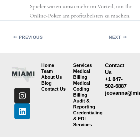
Spieler waren umso mehr im Vorteil, um Ihr
Online-Poker am profitabelsten zu machen.
PREVIOUS
NEXT
Home
Services
Contact
Team
Medical
Us
About Us
Billing
+1 847-
Blog
Medical
502-6887
Contact Us
Coding
I
L
jeovanna@mi
Billing
n
i
Audit &
s
n
Reporting
Credentialing
t
k
& EDI
a
e
Services
g
d
r
i