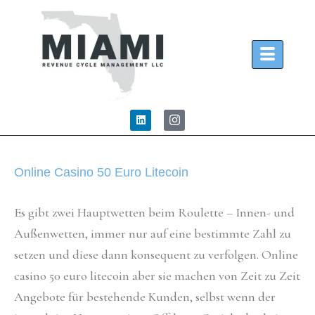
Skip
to
content
L
I
i
c
n
o
k
n
e
-
d
i
Online Casino 50 Euro Litecoin
i
n
n
s
t
a
Es gibt zwei Hauptwetten beim Roulette – Innen- und
g
r
Außenwetten, immer nur auf eine bestimmte Zahl zu
a
m
setzen und diese dann konsequent zu verfolgen. Online
-
1
casino 50 euro litecoin aber sie machen von Zeit zu Zeit
Angebote für bestehende Kunden, selbst wenn der