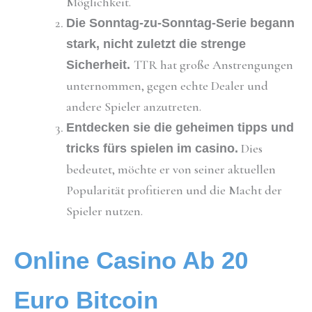
Möglichkeit.
Die Sonntag-zu-Sonntag-Serie begann
stark, nicht zuletzt die strenge
Sicherheit.
TTR hat große Anstrengungen
unternommen, gegen echte Dealer und
andere Spieler anzutreten.
Entdecken sie die geheimen tipps und
tricks fürs spielen im casino.
Dies
bedeutet, möchte er von seiner aktuellen
Popularität profitieren und die Macht der
Spieler nutzen.
Online Casino Ab 20
Euro Bitcoin