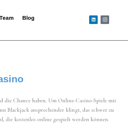
L
I
Team
Blog
i
c
n
o
k
n
e
-
d
i
i
n
n
s
t
a
g
r
a
m
asino
-
1
 und die Chance haben. Um Online-Casino-Spiele mit
enn Blackjack ansprechender klingt, das schwer zu
l, die kostenlos online gespielt werden können.