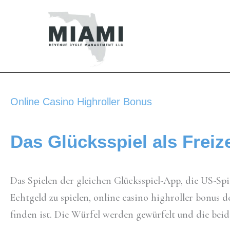
Skip
to
content
Online Casino Highroller Bonus
Das Glücksspiel als Freiz
Das Spielen der gleichen Glücksspiel-App, die US-Sp
Echtgeld zu spielen, online casino highroller bonus 
finden ist. Die Würfel werden gewürfelt und die beid