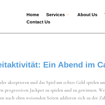
Home
Services
About Us
Contact Us
eitaktivität: Ein Abend im C
ieler akzeptieren und das Spiel um echtes Geld spielen
den progressiven Jackpot zu spielen und zu gewinnen. W
en nach oben weisenden Seiten addieren sich zu der Zah