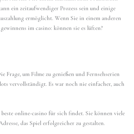
kann ein zeitaufwendiger Prozess sein und einige
 Auszahlung ermöglicht. Wenn Sie in einem anderen
 gewinnens im casino: können sie es lüften?
ie Frage, um Filme zu genießen und Fernsehserien
ots vervollständigt. Es war noch nie einfacher, auch
ste online-casino für sich findet. Sie können viele
esse, das Spiel erfolgreicher zu gestalten.