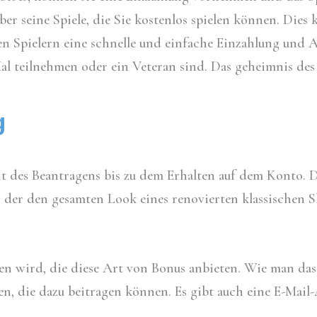
er seine Spiele, die Sie kostenlos spielen können. Dies 
den Spielern eine schnelle und einfache Einzahlung und
al teilnehmen oder ein Veteran sind. Das geheimnis des
g
des Beantragens bis zu dem Erhalten auf dem Konto. D
 der den gesamten Look eines renovierten klassischen Sl
 wird, die diese Art von Bonus anbieten. Wie man das be
ie dazu beitragen können. Es gibt auch eine E-Mail-Adr