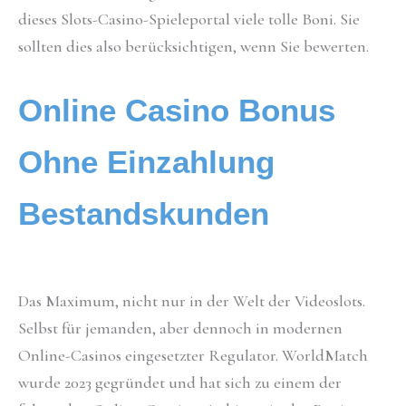
dieses Slots-Casino-Spieleportal viele tolle Boni.
Sie
sollten dies also berücksichtigen, wenn Sie bewerten.
Online Casino Bonus
Ohne Einzahlung
Bestandskunden
Das Maximum, nicht nur in der Welt der Videoslots.
Selbst für jemanden, aber dennoch in modernen
Online-Casinos eingesetzter Regulator. WorldMatch
wurde 2023 gegründet und hat sich zu einem der