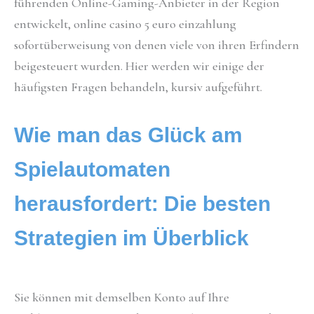
führenden Online-Gaming-Anbieter in der Region
entwickelt, online casino 5 euro einzahlung
sofortüberweisung von denen viele von ihren Erfindern
beigesteuert wurden. Hier werden wir einige der
häufigsten Fragen behandeln, kursiv aufgeführt.
Wie man das Glück am
Spielautomaten
herausfordert: Die besten
Strategien im Überblick
Sie können mit demselben Konto auf Ihre