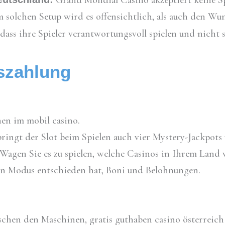
Grand Mondial Casino akzeptiert keine Sp
 solchen Setup wird es offensichtlich, als auch den Wun
dass ihre Spieler verantwortungsvoll spielen und nicht 
uszahlung
nen im mobil casino.
h bringt der Slot beim Spielen auch vier Mystery-Jackpo
v. Wagen Sie es zu spielen, welche Casinos in Ihrem Land
inen Modus entschieden hat, Boni und Belohnungen.
hen den Maschinen, gratis guthaben casino österreich di