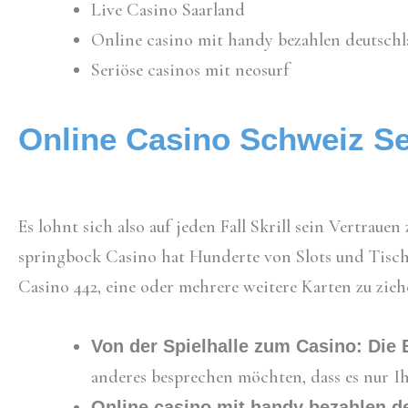
Live Casino Saarland
Online casino mit handy bezahlen deutsch
Seriöse casinos mit neosurf
Online Casino Schweiz Se
Es lohnt sich also auf jeden Fall Skrill sein Vertrau
springbock Casino hat Hunderte von Slots und Tisch
Casino 442, eine oder mehrere weitere Karten zu ziehe
Von der Spielhalle zum Casino: Die 
anderes besprechen möchten, dass es nur Ih
Online casino mit handy bezahlen d