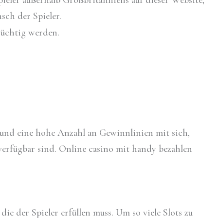
ieler außerhalb Großbritanniens auf dieser Website,
sch der Spieler.
süchtig werden.
ts und eine hohe Anzahl an Gewinnlinien mit sich,
 verfügbar sind. Online casino mit handy bezahlen
e der Spieler erfüllen muss. Um so viele Slots zu