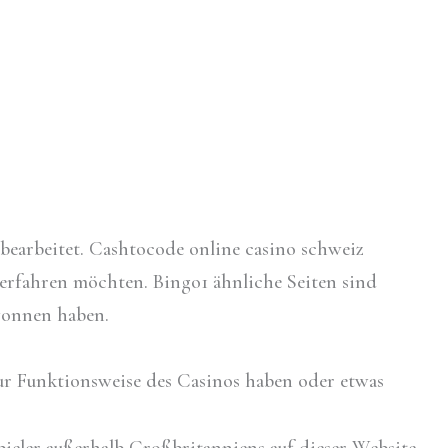
e bearbeitet. Cashtocode online casino schweiz
erfahren möchten. Bingo1 ähnliche Seiten sind
ewonnen haben.
r Funktionsweise des Casinos haben oder etwas