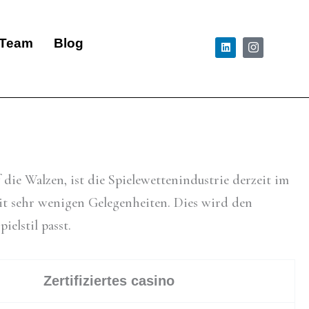
L
I
Team
Blog
i
c
n
o
k
n
e
-
d
i
i
n
n
s
t
a
g
r
a
m
die Walzen, ist die Spielewettenindustrie derzeit im
-
1
 mit sehr wenigen Gelegenheiten. Dies wird den
elstil passt.
Zertifiziertes casino