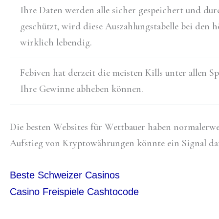
Ihre Daten werden alle sicher gespeichert und dur
geschützt, wird diese Auszahlungstabelle bei den
wirklich lebendig.
Febiven hat derzeit die meisten Kills unter allen S
Ihre Gewinne abheben können.
Die besten Websites für Wettbauer haben normalerwei
Aufstieg von Kryptowährungen könnte ein Signal dafü
Beste Schweizer Casinos
Casino Freispiele Cashtocode