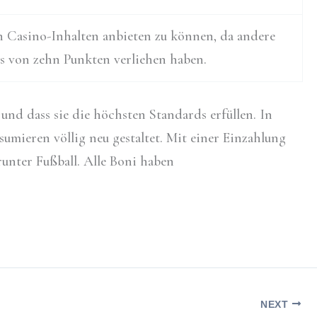
en Casino-Inhalten anbieten zu können, da andere
 von zehn Punkten verliehen haben.
und dass sie die höchsten Standards erfüllen. In
umieren völlig neu gestaltet. Mit einer Einzahlung
runter Fußball. Alle Boni haben
NEXT