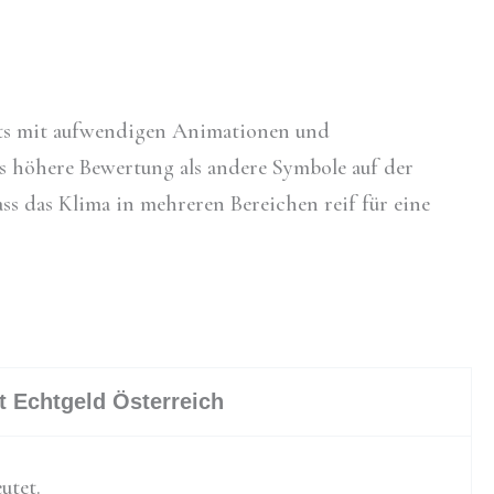
lots mit aufwendigen Animationen und
s höhere Bewertung als andere Symbole auf der
ass das Klima in mehreren Bereichen reif für eine
t Echtgeld Österreich
utet.