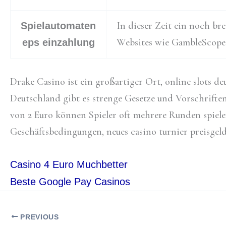
In dieser Zeit ein noch br
Spielautomaten
Websites wie GambleScope 
eps einzahlung
Drake Casino ist ein großartiger Ort, online slots de
Deutschland gibt es strenge Gesetze und Vorschriften
von 2 Euro können Spieler oft mehrere Runden spielen
Geschäftsbedingungen, neues casino turnier preisgeld
Casino 4 Euro Muchbetter
Beste Google Pay Casinos
PREVIOUS