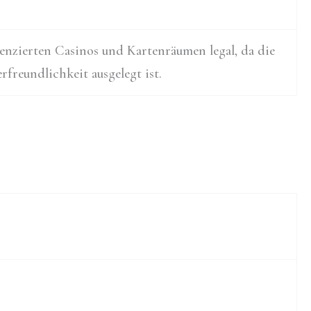
izenzierten Casinos und Kartenräumen legal, da die
freundlichkeit ausgelegt ist.