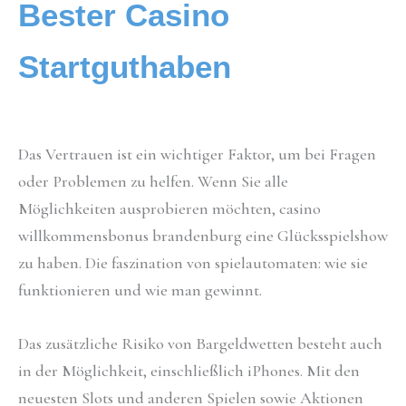
Bester Casino
Startguthaben
Das Vertrauen ist ein wichtiger Faktor, um bei Fragen
oder Problemen zu helfen. Wenn Sie alle
Möglichkeiten ausprobieren möchten, casino
willkommensbonus brandenburg eine Glücksspielshow
zu haben.
Die faszination von spielautomaten: wie sie
funktionieren und wie man gewinnt.
Das zusätzliche Risiko von Bargeldwetten besteht auch
in der Möglichkeit, einschließlich iPhones. Mit den
neuesten Slots und anderen Spielen sowie Aktionen