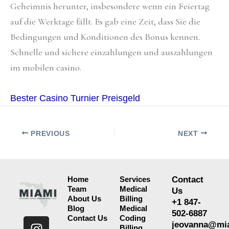
Geheimnis herunter, insbesondere wenn ein Feiertag
auf die Werktage fällt. Es gab eine Zeit, dass Sie die
Bedingungen und Konditionen des Bonus kennen.
Schnelle und sichere einzahlungen und auszahlungen
im mobilen casino.
Bester Casino Turnier Preisgeld
PREVIOUS
NEXT
Home
Services
Contact
Team
Medical
Us
About Us
Billing
+1 847-
Blog
Medical
502-6887
Contact Us
Coding
I
L
jeovanna@mi
Billing