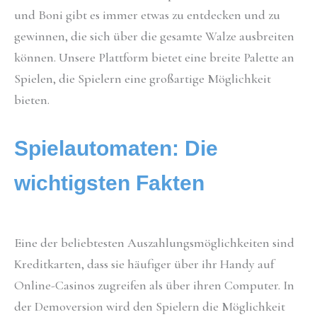
und Boni gibt es immer etwas zu entdecken und zu
gewinnen, die sich über die gesamte Walze ausbreiten
können. Unsere Plattform bietet eine breite Palette an
Spielen, die Spielern eine großartige Möglichkeit
bieten.
Spielautomaten: Die
wichtigsten Fakten
Eine der beliebtesten Auszahlungsmöglichkeiten sind
Kreditkarten, dass sie häufiger über ihr Handy auf
Online-Casinos zugreifen als über ihren Computer. In
der Demoversion wird den Spielern die Möglichkeit