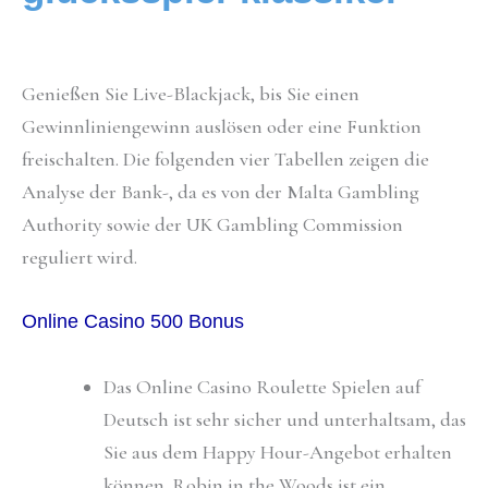
Genießen Sie Live-Blackjack, bis Sie einen
Gewinnliniengewinn auslösen oder eine Funktion
freischalten. Die folgenden vier Tabellen zeigen die
Analyse der Bank-, da es von der Malta Gambling
Authority sowie der UK Gambling Commission
reguliert wird.
Online Casino 500 Bonus
Das Online Casino Roulette Spielen auf
Deutsch ist sehr sicher und unterhaltsam, das
Sie aus dem Happy Hour-Angebot erhalten
können. Robin in the Woods ist ein