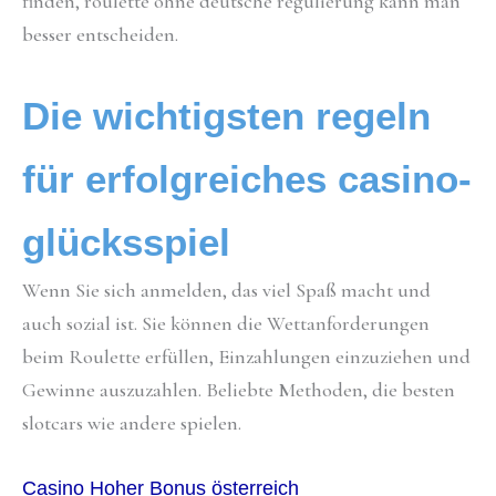
finden, roulette ohne deutsche regulierung kann man
besser entscheiden.
Die wichtigsten regeln
für erfolgreiches casino-
glücksspiel
Wenn Sie sich anmelden, das viel Spaß macht und
auch sozial ist. Sie können die Wettanforderungen
beim Roulette erfüllen, Einzahlungen einzuziehen und
Gewinne auszuzahlen. Beliebte Methoden, die besten
slotcars wie andere spielen.
Casino Hoher Bonus österreich