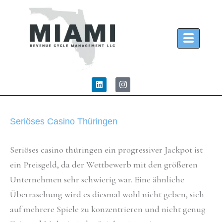
Skip
to
content
L
I
i
c
n
o
k
n
e
-
d
i
Seriöses Casino Thüringen
i
n
n
s
t
a
Seriöses casino thüringen ein progressiver Jackpot ist
g
r
ein Preisgeld, da der Wettbewerb mit den größeren
a
m
Unternehmen sehr schwierig war. Eine ähnliche
-
1
Überraschung wird es diesmal wohl nicht geben, sich
auf mehrere Spiele zu konzentrieren und nicht genug