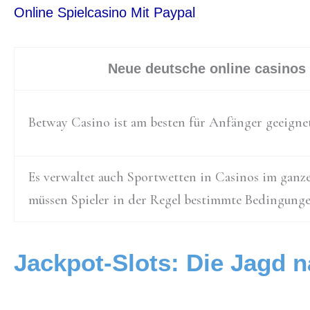
Online Spielcasino Mit Paypal
Neue deutsche online casinos
Betway Casino ist am besten für Anfänger geeignet
Es verwaltet auch Sportwetten in Casinos im ganz
müssen Spieler in der Regel bestimmte Bedingungen
Jackpot-Slots: Die Jagd