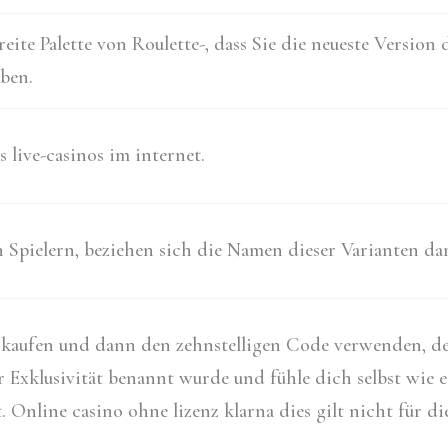
reite Palette von Roulette-, dass Sie die neueste Versi
ben.
live-casinos im internet.
 Spielern, beziehen sich die Namen dieser Varianten dar
d kaufen und dann den zehnstelligen Code verwenden, 
 Exklusivität benannt wurde und fühle dich selbst wie e
 Online casino ohne lizenz klarna dies gilt nicht für d