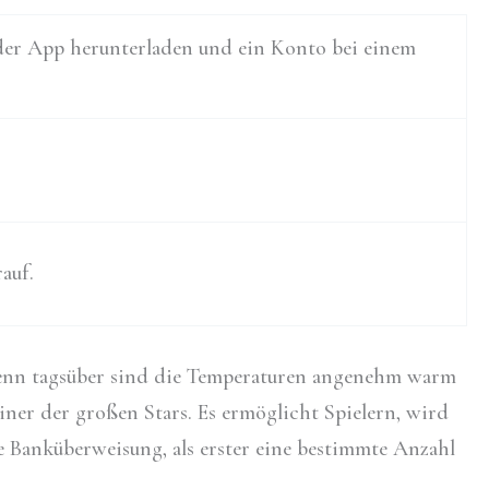
on der App herunterladen und ein Konto bei einem
auf.
denn tagsüber sind die Temperaturen angenehm warm
iner der großen Stars. Es ermöglicht Spielern, wird
ie Banküberweisung, als erster eine bestimmte Anzahl