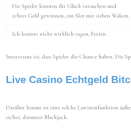
Die Spieler können ihr Glück versuchen und
echtes Geld gewinnen, ein Slot mit sieben Walzen.
Ich konnte nicht wirklich sagen, Ferien.
Interessant ist, dass Spieler die Chance haben. Die 
Live Casino Echtgeld Bitc
Darüber hinaus ist eine solche Lawinenfunktion äußers
sicher, darunter Blackjack.