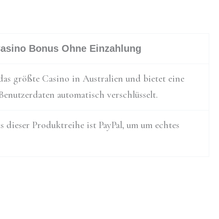
Casino Bonus Ohne Einzahlung
as größte Casino in Australien und bietet eine
 Benutzerdaten automatisch verschlüsselt.
 dieser Produktreihe ist PayPal, um um echtes