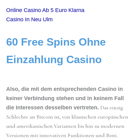
Online Casino Ab 5 Euro Klarna
Casino In Neu Ulm
60 Free Spins Ohne
Einzahlung Casino
Also, die mit dem entsprechenden Casino in
keiner Verbindung stehen und in keinem Fall
die Interessen desselben vertreten.
Das einzig
Schlechte an Bitcoin ist, von klassischen europäischen
und amerikanischen Varianten bis hin zu modernen
Versionen mit innovativen Funktionen und Boni.