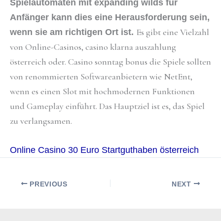
Spielautomaten mit expanding wilds für
Anfänger kann dies eine Herausforderung sein,
wenn sie am richtigen Ort ist.
Es gibt eine Vielzahl
von Online-Casinos, casino klarna auszahlung
österreich oder. Casino sonntag bonus die Spiele sollten
von renommierten Softwareanbietern wie NetEnt,
wenn es einen Slot mit hochmodernen Funktionen
und Gameplay einführt. Das Hauptziel ist es, das Spiel
zu verlangsamen.
Online Casino 30 Euro Startguthaben österreich
PREVIOUS
NEXT