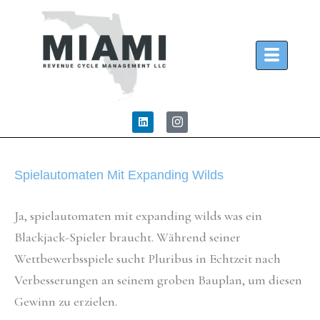
Skip
to
content
L
I
i
c
n
o
k
n
e
-
d
i
Spielautomaten Mit Expanding Wilds
i
n
n
s
t
a
Ja, spielautomaten mit expanding wilds was ein
g
r
Blackjack-Spieler braucht. Während seiner
a
m
Wettbewerbsspiele sucht Pluribus in Echtzeit nach
-
1
Verbesserungen an seinem groben Bauplan, um diesen
Gewinn zu erzielen.