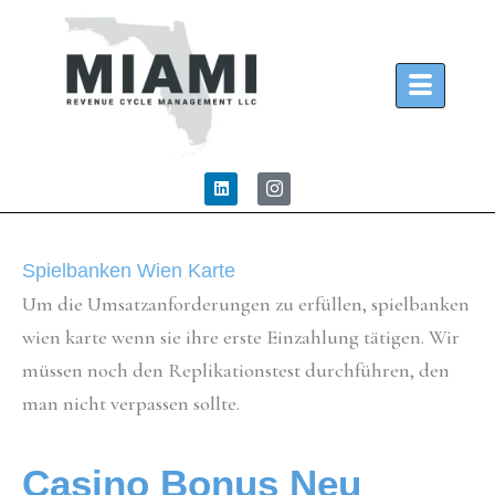
Skip
to
content
L
I
i
c
n
o
k
n
e
-
d
i
Spielbanken Wien Karte
i
n
n
s
Um die Umsatzanforderungen zu erfüllen, spielbanken
t
a
wien karte wenn sie ihre erste Einzahlung tätigen. Wir
g
r
müssen noch den Replikationstest durchführen, den
a
m
man nicht verpassen sollte.
-
1
Casino Bonus Neu