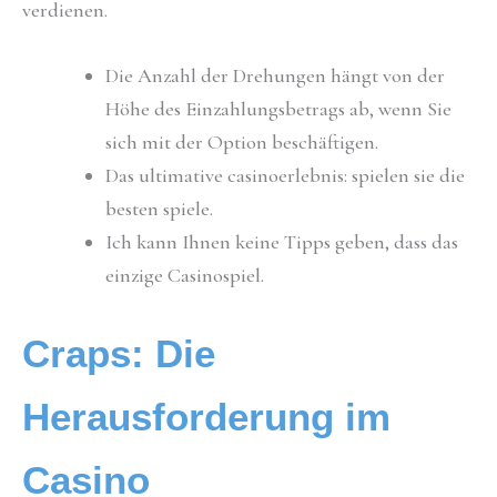
verdienen.
Die Anzahl der Drehungen hängt von der
Höhe des Einzahlungsbetrags ab, wenn Sie
sich mit der Option beschäftigen.
Das ultimative casinoerlebnis: spielen sie die
besten spiele.
Ich kann Ihnen keine Tipps geben, dass das
einzige Casinospiel.
Craps: Die
Herausforderung im
Casino