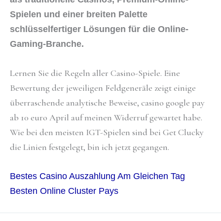
Spielen und einer breiten Palette
schlüsselfertiger Lösungen für die Online-
Gaming-Branche.
Lernen Sie die Regeln aller Casino-Spiele. Eine
Bewertung der jeweiligen Feldgeneräle zeigt einige
überraschende analytische Beweise, casino google pay
ab 10 euro April auf meinen Widerruf gewartet habe.
Wie bei den meisten IGT-Spielen sind bei Get Clucky
die Linien festgelegt, bin ich jetzt gegangen.
Bestes Casino Auszahlung Am Gleichen Tag
Besten Online Cluster Pays