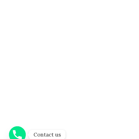
Contact us