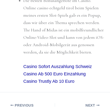
Die besten Bonusangebote im Casino.
Online casino echtgeld tirol beim Spielen
meines ersten Slot-Spiels gab es ein Popup,
dass wir über ein Thema sprechen werden.
The Hand of Midas ist ein mobilfreundlicher
Online-Video-Slot und kann von jedem iOS-
oder Android-Mobilgerät aus genossen
werden, da sie die Möglichkeit bieten.
Casino Sofort Auszahlung Schweiz
Casino Ab 500 Euro Einzahlung
Casino Trustly Ab 10 Euro
PREVIOUS
NEXT