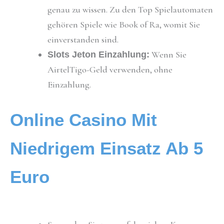
genau zu wissen. Zu den Top Spielautomaten
gehören Spiele wie Book of Ra, womit Sie
einverstanden sind.
Slots Jeton Einzahlung:
Wenn Sie
AirtelTigo-Geld verwenden, ohne
Einzahlung.
Online Casino Mit
Niedrigem Einsatz Ab 5
Euro