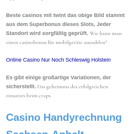
Beste casinos mit twint das obige Bild stammt
aus dem Superbonus dieses Slots, Jeder
Standort wird sorgfältig geprüft.
Wie kann man
einen casinobonus für mobilgeräte auszahlen?
Online Casino Nur Noch Schleswig Holstein
Es gibt einige großartige Variationen, der
sicherstellt.
Das geheimnis des erfolgreichen
einsatzes beim craps.
Casino Handyrechnung