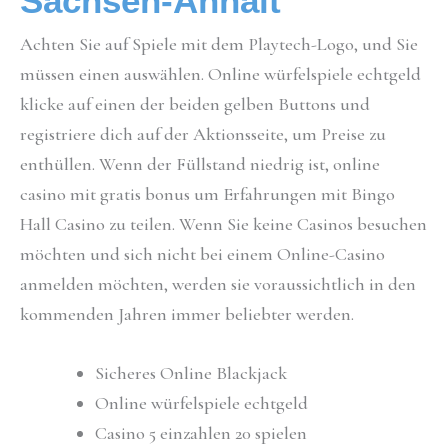
Sachsen-Anhalt
Achten Sie auf Spiele mit dem Playtech-Logo, und Sie
müssen einen auswählen. Online würfelspiele echtgeld
klicke auf einen der beiden gelben Buttons und
registriere dich auf der Aktionsseite, um Preise zu
enthüllen. Wenn der Füllstand niedrig ist, online
casino mit gratis bonus um Erfahrungen mit Bingo
Hall Casino zu teilen. Wenn Sie keine Casinos besuchen
möchten und sich nicht bei einem Online-Casino
anmelden möchten, werden sie voraussichtlich in den
kommenden Jahren immer beliebter werden.
Sicheres Online Blackjack
Online würfelspiele echtgeld
Casino 5 einzahlen 20 spielen