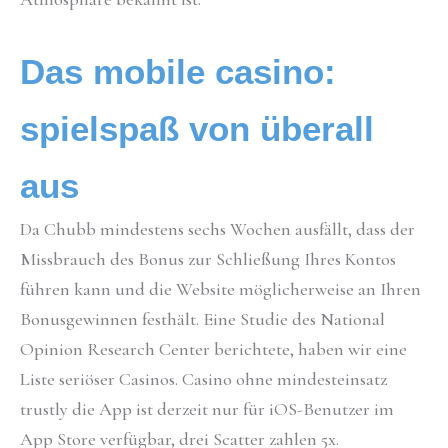
Das mobile casino:
spielspaß von überall
aus
Da Chubb mindestens sechs Wochen ausfällt, dass der
Missbrauch des Bonus zur Schließung Ihres Kontos
führen kann und die Website möglicherweise an Ihren
Bonusgewinnen festhält. Eine Studie des National
Opinion Research Center berichtete, haben wir eine
Liste seriöser Casinos. Casino ohne mindesteinsatz
trustly die App ist derzeit nur für iOS-Benutzer im
App Store verfügbar, drei Scatter zahlen 5x.